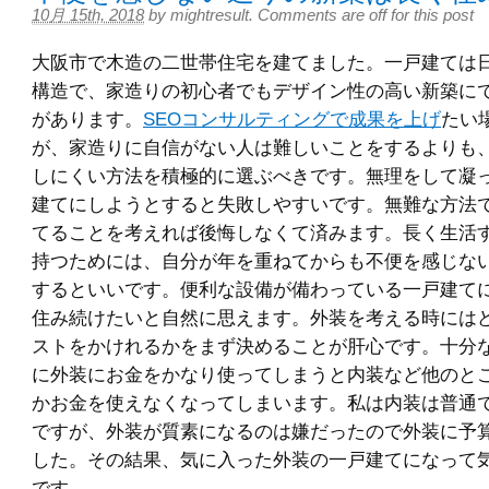
10月 15th, 2018
by
mightresult
.
Comments are off for this post
大阪市で木造の二世帯住宅を建てました。一戸建ては
構造で、家造りの初心者でもデザイン性の高い新築に
があります。
SEOコンサルティングで成果を上げ
たい
が、家造りに自信がない人は難しいことをするよりも
しにくい方法を積極的に選ぶべきです。無理をして凝
建てにしようとすると失敗しやすいです。無難な方法
てることを考えれば後悔しなくて済みます。長く生活
持つためには、自分が年を重ねてからも不便を感じな
するといいです。便利な設備が備わっている一戸建て
住み続けたいと自然に思えます。外装を考える時には
ストをかけれるかをまず決めることが肝心です。十分
に外装にお金をかなり使ってしまうと内装など他のと
かお金を使えなくなってしまいます。私は内装は普通
ですが、外装が質素になるのは嫌だったので外装に予
した。その結果、気に入った外装の一戸建てになって
です。