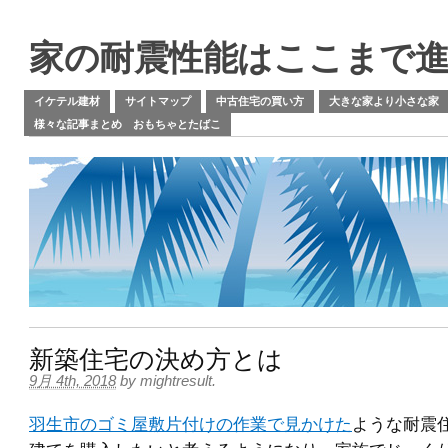
家の耐震性能はここまで
イケテル建材
サイトマップ
中古住宅の買い方
大きな家より小さな家
様々な記事まとめ おもちゃとたばこ
新築住宅の決め方とは
9月 4th, 2018
by
mightresult
.
羽生市のゴミ屋敷片付けの作業で見かけた
ような耐震