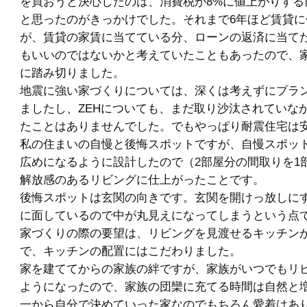
を買おうと決心したのは、消費税が8%に値上がりする
と思ったのがきっかけでした。それまで6年ほど賃貸に
が、賃貸の家賃に当てている分、ローンの返済に当て
もいいのではないかと考えていたこともあったので、
に踏み切りました。
地震に強い家づくりについては、深くは考えずにプラ
ましたし、ZEHについても、まだ取り沙汰されていな
たことはありませんでした。でもやっぱり耐震住宅は
私の住まいの自慢と後悔スポットですが、自慢スポッ
広めになるように設計したので（2部屋分の間取りを1
解放感のあるリビングに仕上がったことです。
後悔スポットは玄関の向きです。玄関を開けっ放しに
に面しているので中が丸見えになってしまうという点
家づくりの際の要望は、リビングを見渡せるキッチン
で、キッチンの配置にはこだわりました。
家を建ててからの家族の絆ですが、家族がいつでもリ
ようになったので、家族の団欒に充てる時間は自然と
一から自分で決めていった家なのでもちろん愛着はあ