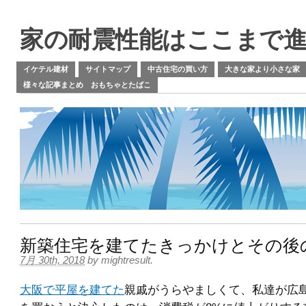
家の耐震性能はここまで
イケテル建材
サイトマップ
中古住宅の買い方
大きな家より小さな家
様々な記事まとめ おもちゃとたばこ
新築住宅を建てたきっかけとその後
7月 30th, 2018
by
mightresult
.
大阪で平屋を建てた
親戚がうらやましくて、私達が広