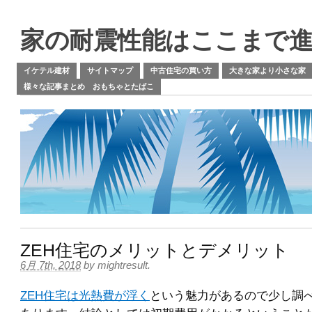
家の耐震性能はここまで
イケテル建材
サイトマップ
中古住宅の買い方
大きな家より小さな家
様々な記事まとめ おもちゃとたばこ
ZEH住宅のメリットとデメリット
6月 7th, 2018
by
mightresult
.
ZEH住宅は光熱費が浮く
という魅力があるので少し調